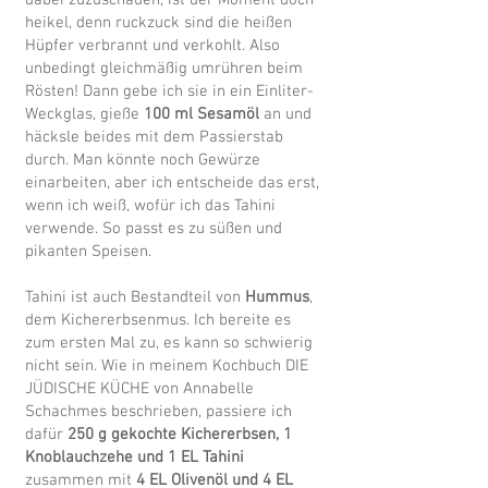
dabei zuzuschauen, ist der Moment doch
heikel, denn ruckzuck sind die heißen
Hüpfer verbrannt und verkohlt. Also
unbedingt gleichmäßig umrühren beim
Rösten! Dann gebe ich sie in ein Einliter-
Weckglas, gieße
100 ml Sesamöl
an und
häcksle beides mit dem Passierstab
durch. Man könnte noch Gewürze
einarbeiten, aber ich entscheide das erst,
wenn ich weiß, wofür ich das Tahini
verwende. So passt es zu süßen und
pikanten Speisen.
Tahini ist auch Bestandteil von
Hummus
,
dem Kichererbsenmus. Ich bereite es
zum ersten Mal zu, es kann so schwierig
nicht sein. Wie in meinem Kochbuch DIE
JÜDISCHE KÜCHE von Annabelle
Schachmes beschrieben, passiere ich
dafür
250 g gekochte Kichererbsen, 1
Knoblauchzehe und 1 EL Tahini
zusammen mit
4 EL Olivenöl und 4 EL